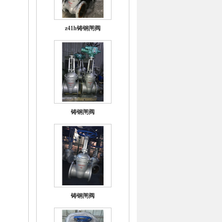
z41h铸钢闸阀
铸钢闸阀
铸钢闸阀