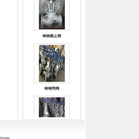
铸钢截止阀
铸钢闸阀
sitemap
铸钢闸阀