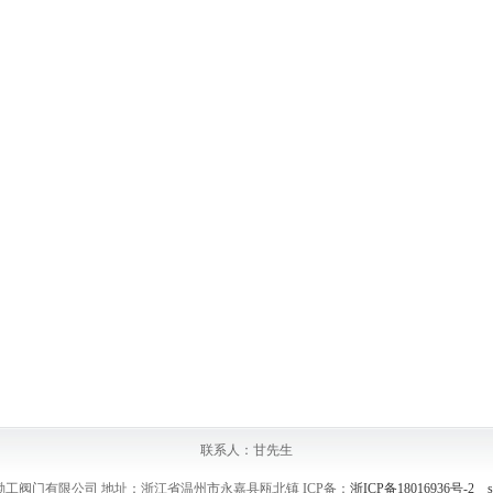
联系人：甘先生
渤工阀门有限公司 地址：浙江省温州市永嘉县瓯北镇 ICP备：
浙ICP备18016936号-2