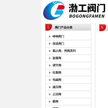
阀门产品分类
铸钢阀门
保温阀门
截止阀、闸阀系列
旋塞阀
调节阀
柱塞阀
电磁阀
减压阀
止回阀
蝶阀