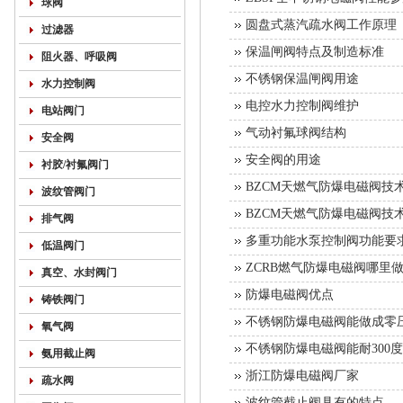
球阀
圆盘式蒸汽疏水阀工作原理
过滤器
保温闸阀特点及制造标准
阻火器、呼吸阀
不锈钢保温闸阀用途
水力控制阀
电控水力控制阀维护
电站阀门
气动衬氟球阀结构
安全阀
安全阀的用途
衬胶/衬氟阀门
BZCM天燃气防爆电磁阀技
波纹管阀门
BZCM天燃气防爆电磁阀技
排气阀
多重功能水泵控制阀功能要
低温阀门
ZCRB燃气防爆电磁阀哪里
真空、水封阀门
防爆电磁阀优点
铸铁阀门
不锈钢防爆电磁阀能做成零
氧气阀
不锈钢防爆电磁阀能耐300
氨用截止阀
浙江防爆电磁阀厂家
疏水阀
波纹管截止阀具有的特点