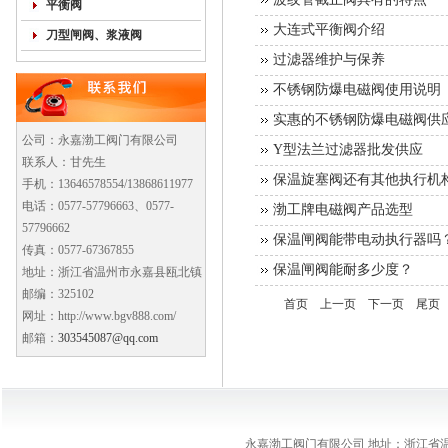
平衡阀
大连式平衡阀介绍
刀型闸阀、浆液阀
过滤器维护与保养
不锈钢防爆电磁阀使用说明
实惠的不锈钢防爆电磁阀供
公司：永嘉渤工阀门有限公司
Y型法兰过滤器批发供应
联系人：甘先生
保温旋塞阀还有其他执行机
手机：13646578554/13868611977
电话：0577-57796663、0577-
渤工牌电磁阀产品选型
57796662
保温闸阀能带电动执行器吗
传真：0577-67367855
保温闸阀能耐多少度？
地址：浙江省温州市永嘉县瓯北镇
邮编：325102
首页
上一页
下一页
尾页
网址：http://www.bgv888.com/
邮箱：
303545087@qq.com
永嘉渤工阀门有限公司 地址：浙江省温