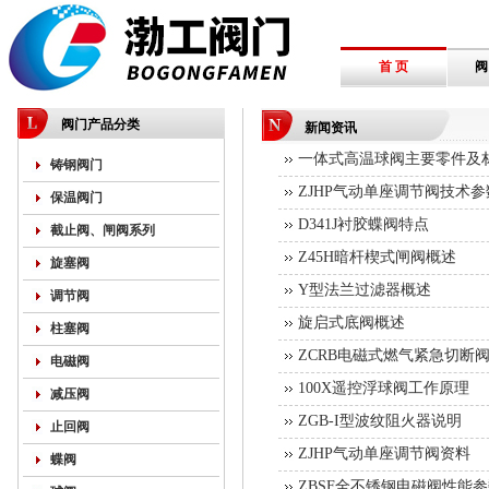
首 页
阀
阀门产品分类
新闻资讯
一体式高温球阀主要零件及
铸钢阀门
ZJHP气动单座调节阀技术参
保温阀门
D341J衬胶蝶阀特点
截止阀、闸阀系列
Z45H暗杆楔式闸阀概述
旋塞阀
Y型法兰过滤器概述
调节阀
旋启式底阀概述
柱塞阀
ZCRB电磁式燃气紧急切断
电磁阀
100X遥控浮球阀工作原理
减压阀
ZGB-I型波纹阻火器说明
止回阀
ZJHP气动单座调节阀资料
蝶阀
ZBSF全不锈钢电磁阀性能参