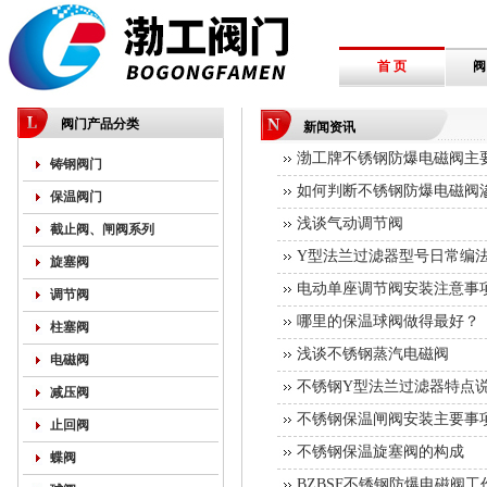
首 页
阀
阀门产品分类
新闻资讯
渤工牌不锈钢防爆电磁阀主
铸钢阀门
如何判断不锈钢防爆电磁阀
保温阀门
浅谈气动调节阀
截止阀、闸阀系列
Y型法兰过滤器型号日常编
旋塞阀
电动单座调节阀安装注意事
调节阀
哪里的保温球阀做得最好？
柱塞阀
浅谈不锈钢蒸汽电磁阀
电磁阀
不锈钢Y型法兰过滤器特点
减压阀
不锈钢保温闸阀安装主要事
止回阀
不锈钢保温旋塞阀的构成
蝶阀
BZBSF不锈钢防爆电磁阀工