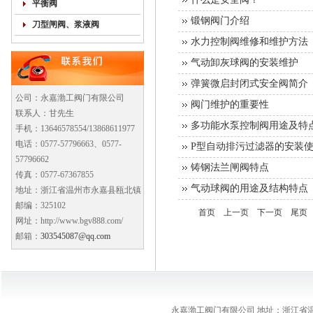
平衡阀
锻钢阀门介绍
刀型闸阀、浆液阀
水力控制阀维修和维护方法
气动卸灰球阀的安装维护
弹簧微启封闭式安全阀简介
公司：永嘉渤工阀门有限公司
阀门维护的重要性
联系人：甘先生
多功能水泵控制阀用途及特
手机：13646578554/13868611977
电话：0577-57796663、0577-
P型自动排污过滤器的安装
57796662
铸钢法兰闸阀特点
传真：0577-67367855
气动球阀的用途及结构特点
地址：浙江省温州市永嘉县瓯北镇
邮编：325102
首页
上一页
下一页
尾页
网址：http://www.bgv888.com/
邮箱：
303545087@qq.com
永嘉渤工阀门有限公司 地址：浙江省温