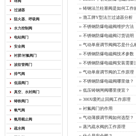
球阀
铸钢法兰柱塞阀是如何工作
过滤器
渤工牌Y型法兰过滤器分析
阻火器、呼吸阀
不锈钢防爆电磁阀维护方法
水力控制阀
不锈钢防爆电磁阀订货说明
电站阀门
气动单座调节阀阀芯是什么
安全阀
不锈钢防爆电磁阀技术参数
衬胶/衬氟阀门
不锈钢防爆电磁阀安装需要
波纹管阀门
气动单座调节阀的工作原理
排气阀
不锈钢防爆电磁阀哪里做？
低温阀门
低压铸钢闸阀哪里便宜？
真空、水封阀门
300X缓闭止回阀工作原理
铸铁阀门
衬氟阀门的作用
氧气阀
气动薄膜调节阀如何选型？
氨用截止阀
蒸汽疏水阀的工作原理
疏水阀
什么是安全阀？